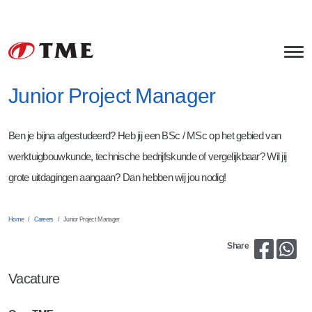
Junior Project Manager
Offshore Equipment
Ben je bijna afgestudeerd? Heb jij een BSc / MSc op het gebied van
Rock Handling Systems
Bulk Handling Equipment
werktuigbouwkunde, technische bedrijfskunde of vergelijkbaar? Wil jij
grote uitdagingen aangaan? Dan hebben wij jou nodig!
Cable Installation Equipment
Bulk Materials
Services
Transition Piece & Turbine Covers
Asphalt
Mechanical Engineering
About TME
Home
Careers
Junior Project Manager
Subsea Noise Mitigation
Concrete
Project Management
HSEQ
Careers
Share
Miscellaneous
Field Service
Tollenaar Industries
Junior Project Manager
Vacature
Fabrication
Werkvoorbereider / Projectondersteuner