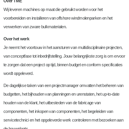
Over TME
Montage Coördinator
Wij leveren machines op maat die gebruikt worden voor het
Document Controller
voorbereiden en installeren van offshore windmolenparken en het
Business Developer
verwerken van zware bulkmaterialen.
Mechanical Engineer
Over het werk
Product Manager TP Covers
Je neemt het voortouw in het aansturen van multidisciplinaire projecten,
van conceptfase tot inbedrijfstelling. Jouw belangrijkste zorg is om ervoor
Students
te zorgen dat een project op tijd, binnen budget en conform specificaties
wordt opgeleverd.
De dagelijkse taken van een projectmanager omvatten het beheren van
budgetten, het bijhouden van planningen en urenstaten, het up-to-date
houden van de klant, het uitbesteden van de fabricage van
componenten, het inkopen van componenten, het begeleiden van
servicetechnici en het opgeleverde werk controleren met bezoeken aan
de bouwplaats.